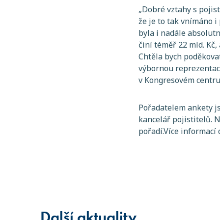
„Dobré vztahy s pojis
že je to tak vnímáno
byla i nadále absolut
činí téměř 22 mld. Kč
Chtěla bych poděkovat
výbornou reprezentaci
v Kongresovém centru
Pořadatelem ankety js
kancelář pojistitelů.
pořadí.Více informací
Další aktuality