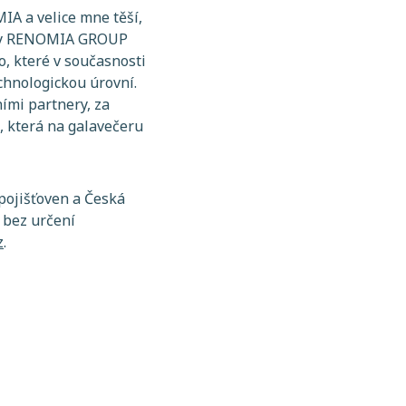
A a velice mne těší,
 aby RENOMIA GROUP
, které v současnosti
chnologickou úrovní.
ími partnery, za
, která na galavečeru
pojišťoven a Česká
 bez určení
z
.