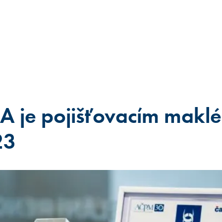
 je pojišťovacím makl
23