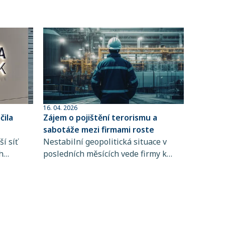
16. 04. 2026
ila
Zájem o pojištění terorismu a
sabotáže mezi firmami roste
í síť
Nestabilní geopolitická situace v
h
posledních měsících vede firmy k
 člen
větší obezřetnosti při řízení rizik. Do
popředí se tak dostává i pojištění
ta
terorismu a sabotáže, které
ntům
zpravidla není standardní součástí
řských
pojištění majetku ani přerušení