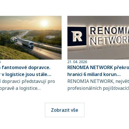
6
21. 04. 2026
a fantomové dopravce.
RENOMIA NETWORK překroč
v logistice jsou stále
hranici 6 miliard korun
ovanější
 dopravci představují pro
spravovaného pojistného
RENOMIA NETWORK, největš
opravě a logistice
profesionálních pojišťovacíc
bě rostoucí riziko, jejich
makléřů v České republice a
jsou totiž stále obtížněji
RENOMIA GROUP, dosáhla
telné. Přitom stačí jediná
významného milníku. Hodno
Zobrazit vše
i výběru přepravce a škody
pojistného, které svým klie
osáhnout obrovských
spravuje více než 270 maklé