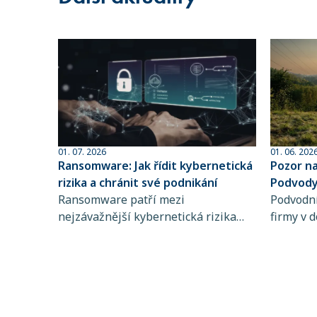
01. 07. 2026
01. 06. 202
Ransomware: Jak řídit kybernetická
Pozor n
rizika a chránit své podnikání
Podvody 
Ransomware patří mezi
sofistik
Podvodní
nejzávažnější kybernetická rizika
firmy v d
současnosti. Zjistěte, jak funguje,
dlouhodo
koho ohrožuje a proč je řízení
praktiky 
kybernetických rizik a pojištění
rozpozna
kybernetických rizik klíčové pro
chyba př
stabilitu vašeho podnikání.
mohou d