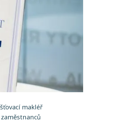
šťovací makléř
í zaměstnanců