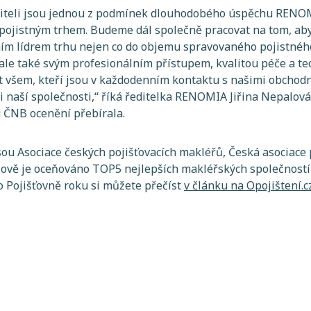
titeli jsou jednou z podmínek dlouhodobého úspěchu RENOMI
 i pojistným trhem. Budeme dál společně pracovat na tom,
ním lídrem trhu nejen co do objemu spravovaného pojistného
, ale také svým profesionálním přístupem, kvalitou péče a te
 všem, kteří jsou v každodenním kontaktu s našimi obchodn
 naší společnosti,“
říká ředitelka RENOMIA Jiřina Nepalová
 ČNB ocenění přebírala.
ou Asociace českých pojišťovacích makléřů, Česká asociace 
 Nově je oceňováno TOP5 nejlepších makléřských společností
 o Pojišťovně roku si můžete přečíst
v článku na Opojištení.c